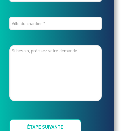
POSTAL
DU
VILLE
CHANTIER
DU
CHANTIER
*
MESSAGE
ÉTAPE SUIVANTE