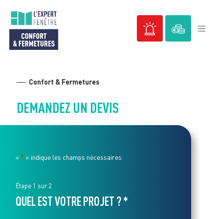
Passer
int(215)
au
contenu
Confort & Fermetures
DEMANDEZ UN DEVIS
«
» indique les champs nécessaires
*
Étape
1
sur
2
QUEL EST VOTRE PROJET ? *